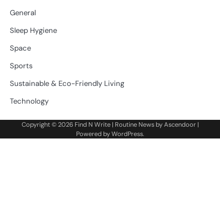
General
Sleep Hygiene
Space
Sports
Sustainable & Eco-Friendly Living
Technology
Copyright © 2026
Find N Write
| Routine News by
Ascendoor
|
Powered by
WordPress
.