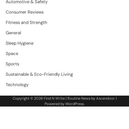
Automotive & Safety
Consumer Reviews
Fitness and Strength
General
Sleep Hygiene
Space
Sports
Sustainable & Eco-Friendly Living
Technology
Copyright © 2026
Find N Write
| Routine News by
Ascendoor
|
Powered by
WordPress
.