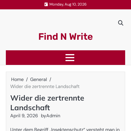
Skip
Monday, Aug 10, 2026
to
content
Find N Write
Home
General
Wider die zertrennte Landschaft
Wider die zertrennte
Landschaft
April 9, 2026
by
Admin
Unter dem Begriff „Insektenschutz“ versteht man in