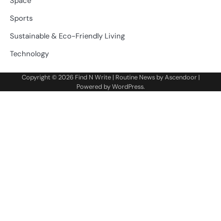
Space
Sports
Sustainable & Eco-Friendly Living
Technology
Copyright © 2026
Find N Write
| Routine News by
Ascendoor
|
Powered by
WordPress
.