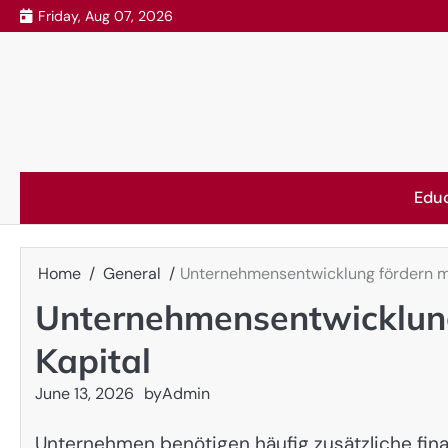
Skip
Friday, Aug 07, 2026
to
content
Edu
Home
General
Unternehmensentwicklung fördern mi
Unternehmensentwicklung
Kapital
June 13, 2026
by
Admin
Unternehmen benötigen häufig zusätzliche finan