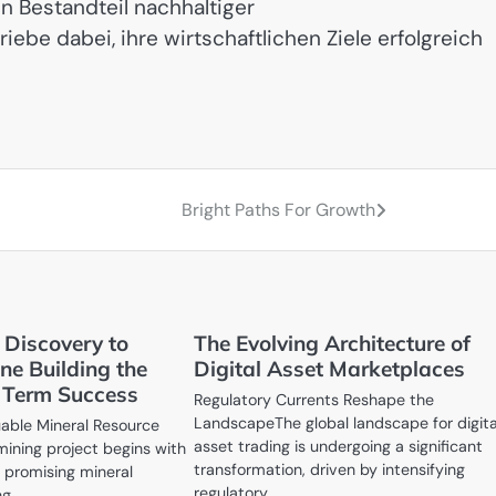
 Bestandteil nachhaltiger
be dabei, ihre wirtschaftlichen Ziele erfolgreich
Bright Paths For Growth
 Discovery to
The Evolving Architecture of
ne Building the
Digital Asset Marketplaces
 Term Success
Regulatory Currents Reshape the
LandscapeThe global landscape for digita
uable Mineral Resource
asset trading is undergoing a significant
mining project begins with
transformation, driven by intensifying
a promising mineral
regulatory…
ng…