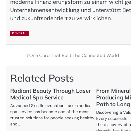
moderne Finanzierungsform zu einem wichtigen
Unternehmensentwicklung und unterstützt Betrie
und zukunftsorientiert zu verwirklichen.
GENERAL
One Cord That Built The Connected World
Post
navigation
Related Posts
Radiant Beauty Through Laser
From Mineral
Medical Spa Service
Producing Mi
Path to Long
Advanced Skin Rejuvenation Laser medical
spa service has become one of the most
Discovering a Val
trusted solutions for people seeking healthy
Every successful 
and…
the discovery of 
deposit, but findi