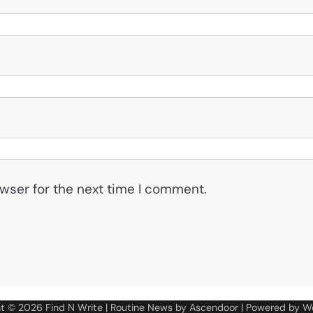
wser for the next time I comment.
ht © 2026
Find N Write
| Routine News by
Ascendoor
| Powered by
W