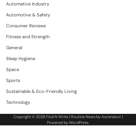
Automative Industry
Automotive & Safety
Consumer Reviews
Fitness and Strength
General
Sleep Hygiene
Space
Sports
Sustainable & Eco-Friendly Living
Technology
Copyright © 2026
Find N Write
| Routine News by
Ascendoor
|
Powered by
WordPress
.