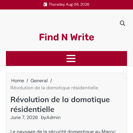
Skip
Thursday, Aug 06, 2026
to
content
Find N Write
Home
General
Révolution de la domotique résidentielle
Révolution de la domotique
résidentielle
June 7, 2026
by
Admin
Le paysage de la sécurité domestique au Maroc