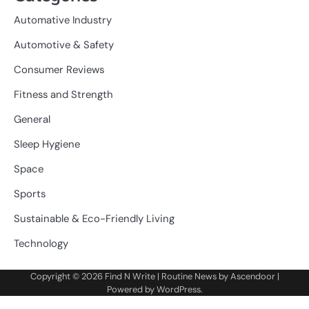
Automative Industry
Automotive & Safety
Consumer Reviews
Fitness and Strength
General
Sleep Hygiene
Space
Sports
Sustainable & Eco-Friendly Living
Technology
Copyright © 2026
Find N Write
| Routine News by
Ascendoor
|
Powered by
WordPress
.