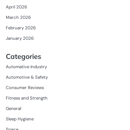
April 2026
March 2026
February 2026
January 2026
Categories
Automative Industry
Automotive & Safety
Consumer Reviews
Fitness and Strength
General
Sleep Hygiene
Space