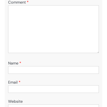
Comment
*
Name
*
Email
*
Website