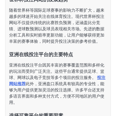
随着世界杯等国际足球赛事的影响力不断扩大，越来
越多的球迷开始关注在线体育投注。现代世界杯投注
网站不仅提供传统的比赛胜负预测，还涵盖比分竞
猜、进球数预测以及球员表现相关市场。先进的数据
分析工具和实时赔率更新功能，让用户能够获得更加
丰富的赛事体验，同时提升投注决策的参考价值。
亚洲在线投注平台的主要特点
亚洲在线投注平台因其丰富的赛事覆盖范围和多样化
的玩法而受到广泛关注。这些平台通常提供足球、篮
球、网球以及电子竞技等多个项目的投注服务。
投注
网站推荐
此外，亚洲盘口系统具有较高的专业性，能
够为用户提供更加灵活的投注选择。许多平台还支持
多语言界面和多种支付方式，方便不同地区的用户使
用。
选择可靠平台的重要因素