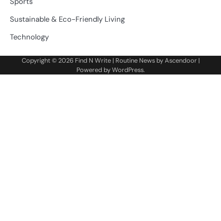
Sports
Sustainable & Eco-Friendly Living
Technology
Copyright © 2026
Find N Write
| Routine News by
Ascendoor
|
Powered by
WordPress
.