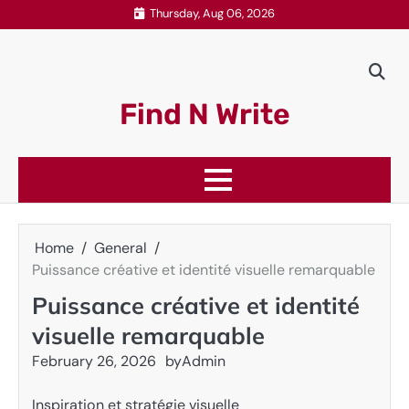
Skip
Thursday, Aug 06, 2026
to
content
Find N Write
Home
General
Puissance créative et identité visuelle remarquable
Puissance créative et identité
visuelle remarquable
February 26, 2026
by
Admin
Inspiration et stratégie visuelle