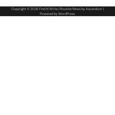
Copyright © 2026
Find N Write
| Routine News by
Ascendoor
|
Powered by
WordPress
.