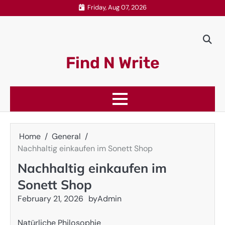
Skip
Friday, Aug 07, 2026
to
content
Find N Write
Home
General
Nachhaltig einkaufen im Sonett Shop
Nachhaltig einkaufen im
Sonett Shop
February 21, 2026
by
Admin
Natürliche Philosophie