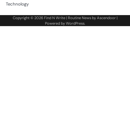
Technology
Copyright © 2026
Find N Write
| Routine News by
Ascendoor
|
Powered by
WordPress
.