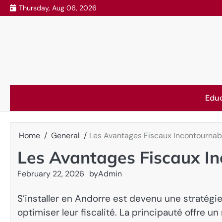
Skip
Thursday, Aug 06, 2026
to
content
Edu
Home
General
Les Avantages Fiscaux Incontournab
Les Avantages Fiscaux I
February 22, 2026
by
Admin
S’installer en Andorre est devenu une stratégi
optimiser leur fiscalité. La principauté offre u