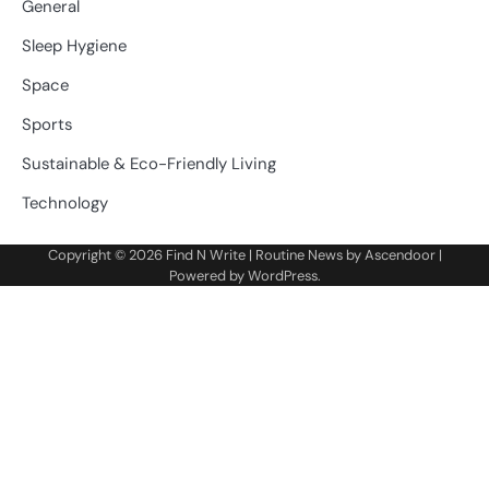
General
Sleep Hygiene
Space
Sports
Sustainable & Eco-Friendly Living
Technology
Copyright © 2026
Find N Write
| Routine News by
Ascendoor
|
Powered by
WordPress
.