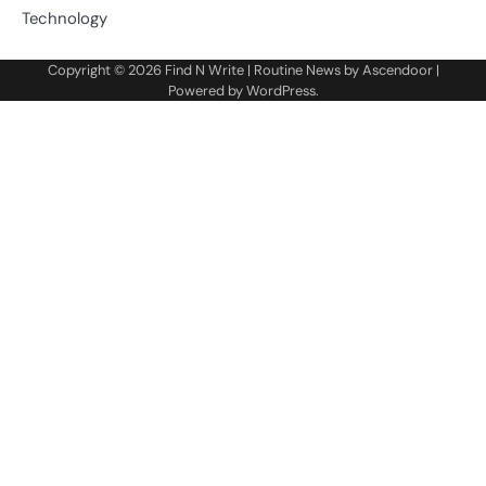
Technology
Copyright © 2026
Find N Write
| Routine News by
Ascendoor
|
Powered by
WordPress
.