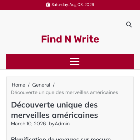
Skip
Saturday, Aug 08, 2026
to
content
Find N Write
Home
General
Découverte unique des merveilles américaines
Découverte unique des
merveilles américaines
March 10, 2026
by
Admin
Planification de voyages sur mesure