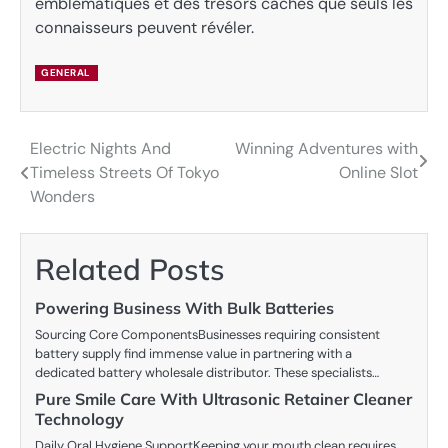
emblématiques et des trésors cachés que seuls les
connaisseurs peuvent révéler.
GENERAL
Electric Nights And
Winning Adventures with
Post
Timeless Streets Of Tokyo
Online Slot
navigation
Wonders
Related Posts
Powering Business With Bulk Batteries
Sourcing Core ComponentsBusinesses requiring consistent
battery supply find immense value in partnering with a
dedicated battery wholesale distributor. These specialists…
Pure Smile Care With Ultrasonic Retainer Cleaner
Technology
Daily Oral Hygiene SupportKeeping your mouth clean requires