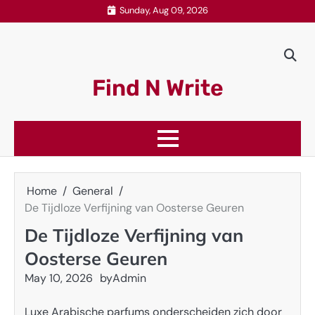
Skip
Sunday, Aug 09, 2026
to
content
Find N Write
Home
General
De Tijdloze Verfijning van Oosterse Geuren
De Tijdloze Verfijning van
Oosterse Geuren
May 10, 2026
by
Admin
Luxe Arabische parfums onderscheiden zich door