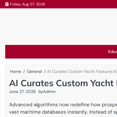
Skip
Friday, Aug 07, 2026
to
content
Edu
Home
General
AI Curates Custom Yacht Features for
AI Curates Custom Yacht F
June 27, 2026
by
Admin
Advanced algorithms now redefine how prospect
vast maritime databases instantly. Instead of 