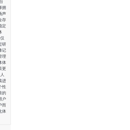
台
择拥
场声
金存
稳定
体
不仅
过研
锋记
管理
体体
策更
着人
续进
个性
准的
用户
户而
化体