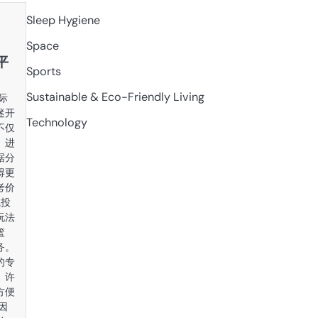
Sleep Hygiene
Space
平
Sports
Sustainable & Eco-Friendly Living
际
迷开
Technology
不仅
、进
据分
得更
考价
线投
玩法
篮
务。
的专
。许
方便
因