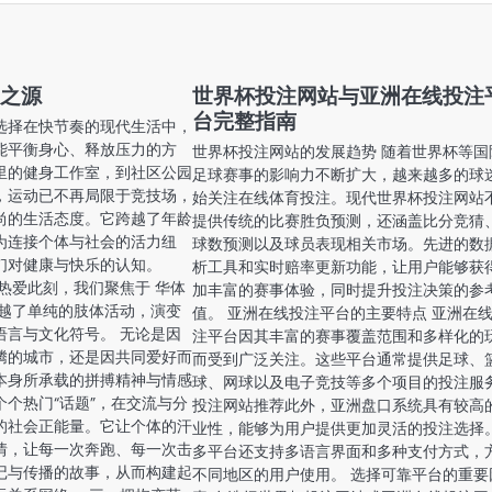
力之源
世界杯投注网站与亚洲在线投注
台完整指南
选择在快节奏的现代生活中，
能平衡身心、释放压力的方
世界杯投注网站的发展趋势 随着世界杯等国
里的健身工作室，到社区公园
足球赛事的影响力不断扩大，越来越多的球
，运动已不再局限于竞技场，
始关注在线体育投注。现代世界杯投注网站
尚的生活态度。它跨越了年龄
提供传统的比赛胜负预测，还涵盖比分竞猜
为连接个体与社会的活力纽
球数预测以及球员表现相关市场。先进的数
们对健康与快乐的认知。
析工具和实时赔率更新功能，让用户能够获
热爱此刻，我们聚焦于 华体
加丰富的赛事体验，同时提升投注决策的参
超越了单纯的肢体活动，演变
值。 亚洲在线投注平台的主要特点 亚洲在
语言与文化符号。 无论是因
注平台因其丰富的赛事覆盖范围和多样化的
腾的城市，还是因共同爱好而
而受到广泛关注。这些平台通常提供足球、
本身所承载的拼搏精神与情感
球、网球以及电子竞技等多个项目的投注服
个热门“话题”，在交流与分
投注网站推荐此外，亚洲盘口系统具有较高
的社会正能量。它让个体的汗
业性，能够为用户提供更加灵活的投注选择
情，让每一次奔跑、每一次击
多平台还支持多语言界面和多种支付方式，
记与传播的故事，从而构建起
不同地区的用户使用。 选择可靠平台的重要