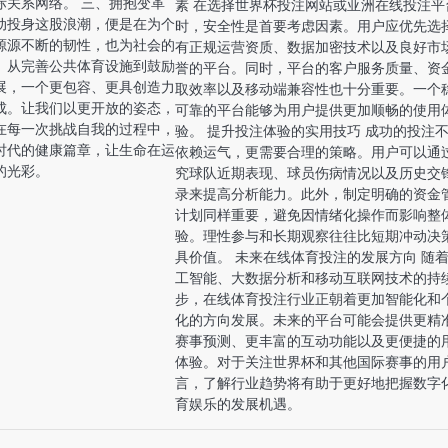
际关系网络。 三、拥抱变革
素 在选择世界杯投注网站或亚洲在线投注平
动投身这股浪潮，便是在为个
时，安全性是首要考虑因素。用户应优先选
源源不断的韧性，也为社会的
有正规运营资质、数据加密技术以及良好市
。从完善公共体育设施到鼓励
誉的平台。同时，平台的客户服务质量、资
展，一个更包容、更具创造力
取效率以及移动端兼容性也十分重要。一个
成。让我们以更开放的姿态，
可靠的平台能够为用户提供更加顺畅的使用
在每一次挑战自我的过程中，
验。 提升投注体验的实用技巧 成功的投注
时代的健康篇章，让生命在运
依赖运气，更需要合理的策略。用户可以通
的光彩。
究球队近期表现、球员伤病情况以及历史交
录来提高分析能力。此外，制定明确的资金
计划同样重要，避免因情绪化操作而影响整
验。理性参与和长期观察往往比短期冲动决
具价值。 未来在线体育投注的发展方向 随
工智能、大数据分析和移动互联网技术的持
步，在线体育投注行业正朝着更加智能化和
化的方向发展。未来的平台可能会提供更精
赛事预测、更丰富的互动功能以及更便捷的
体验。对于关注世界杯和其他国际赛事的用
言，了解行业趋势将有助于更好地把握数字
育娱乐的发展机遇。