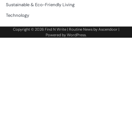
Sustainable & Eco-Friendly Living
Technology
Copyright © 2026
Find N Write
| Routine News by
Ascendoor
|
Powered by
WordPress
.